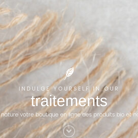
INDULGE YOURSELF IN OUR
traitements
 nature votre boutique en ligne des produits bio et n