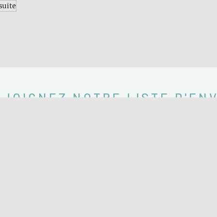
 suite
EJOIGNEZ NOTRE LISTE D'ENV
mé des offres spéciales, des événements et de
SOUSCRIRE