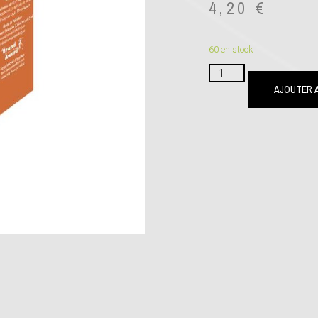
4,20
€
60 en stock
AJOUTER A