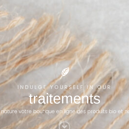
INDULGE YOURSELF IN OUR
traitements
 nature votre boutique en ligne des produits bio et n