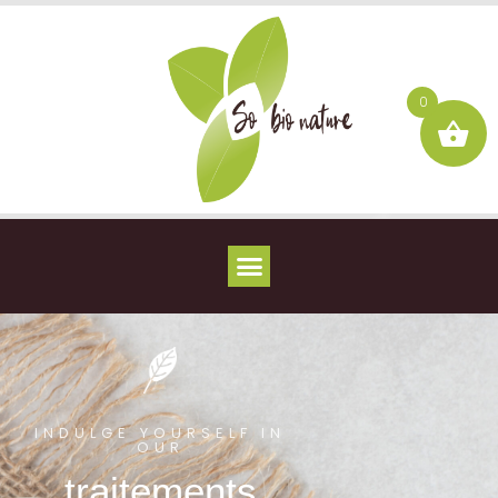
0
INDULGE YOURSELF IN
OUR
traitements