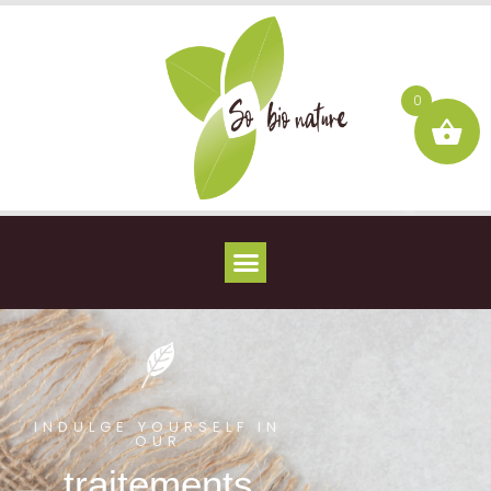
0
INDULGE YOURSELF IN
OUR
traitements