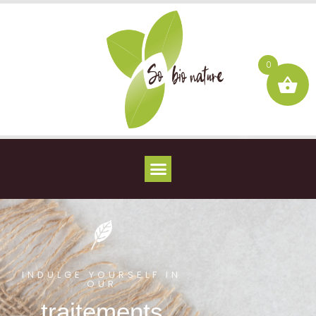
0
INDULGE YOURSELF IN
OUR
traitements