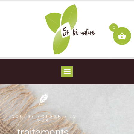
0
INDULGE YOURSELF IN
OUR
traitements