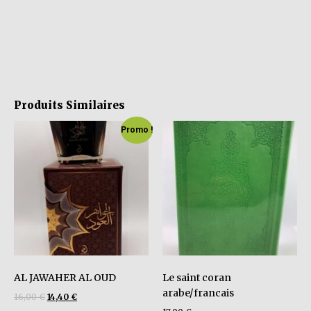
Produits Similaires
Promo !
AL JAWAHER AL OUD
Le saint coran
arabe/francais
16,00
€
14,40
€