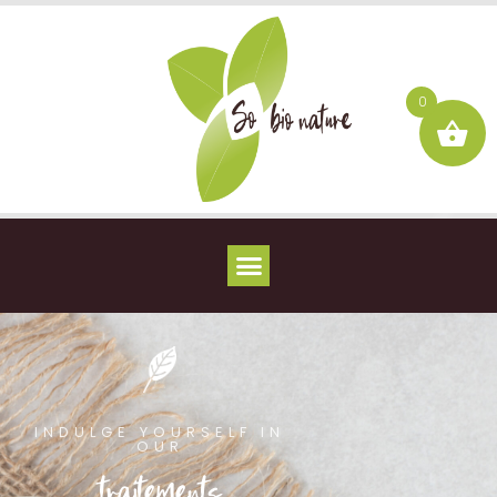
0
INDULGE YOURSELF IN
OUR
traitements