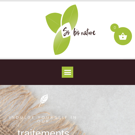
0
INDULGE YOURSELF IN
OUR
traitements