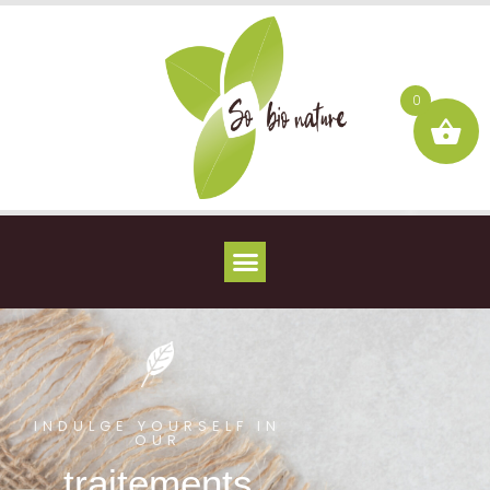
0
INDULGE YOURSELF IN
OUR
traitements