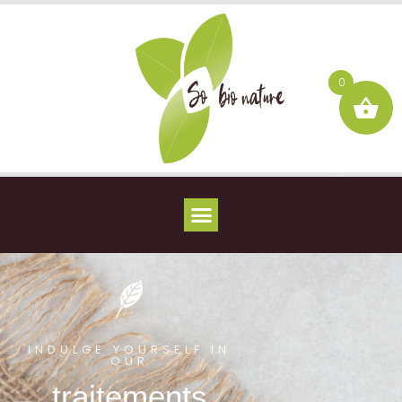
0
INDULGE YOURSELF IN
OUR
traitements